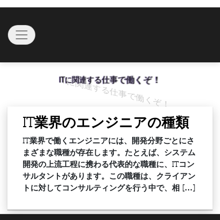
Skip
to
Toggle navigation
content
ITに関連する仕事で働くぞ！
IT業界のエンジニアの種類
IT業界で働くエンジニアには、開発分野ごとにさ
まざまな職種が存在します。たとえば、システム
開発の上流工程に携わる代表的な職種に、ITコン
サルタントがあります。この職種は、クライアン
トに対してコンサルティングを行う中で、相 […]