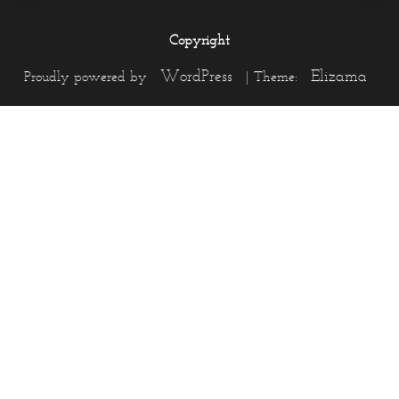
Copyright
WordPress
Elizama
Proudly powered by
|
Theme: